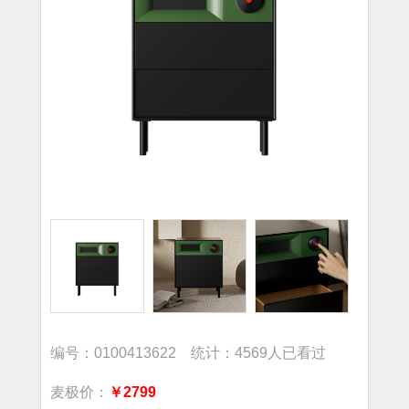
编号：0100413622 统计：4569人已看过
麦极价：
￥2799